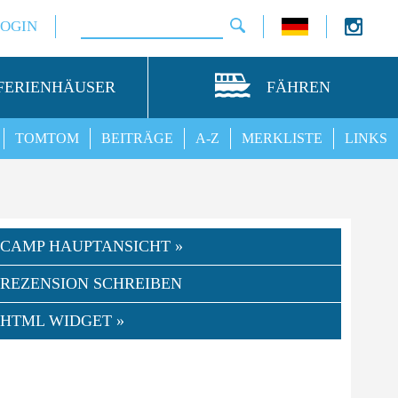
LOGIN
FERIENHÄUSER
FÄHREN
TOMTOM
BEITRÄGE
A-Z
MERKLISTE
LINKS
CAMP HAUPTANSICHT »
REZENSION SCHREIBEN
HTML WIDGET »