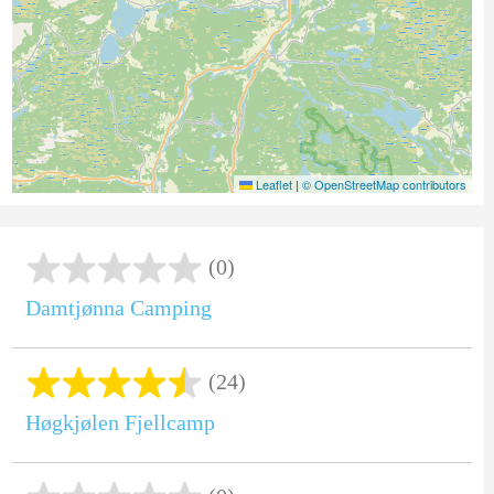
Leaflet
|
© OpenStreetMap contributors
(0)
Damtjønna Camping
(24)
Høgkjølen Fjellcamp