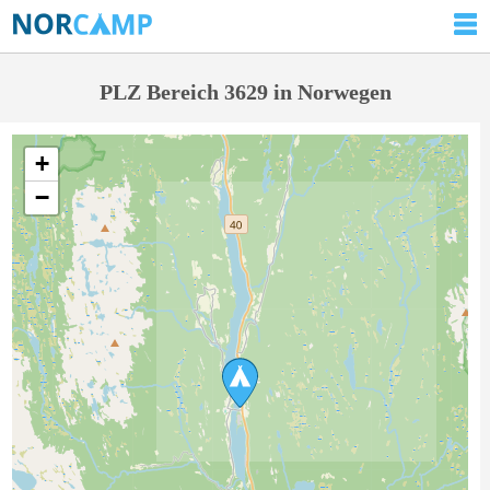
PLZ Bereich 3629 in Norwegen
+
−