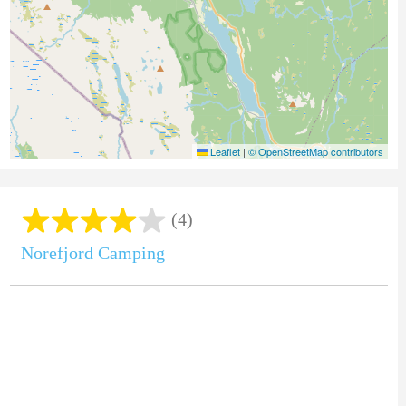
Leaflet
|
© OpenStreetMap contributors
(4)
Norefjord Camping