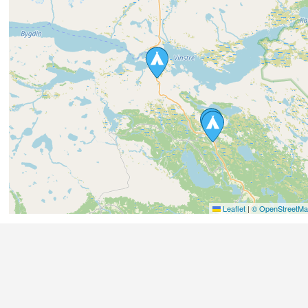
Leaflet
|
© OpenStreetMap