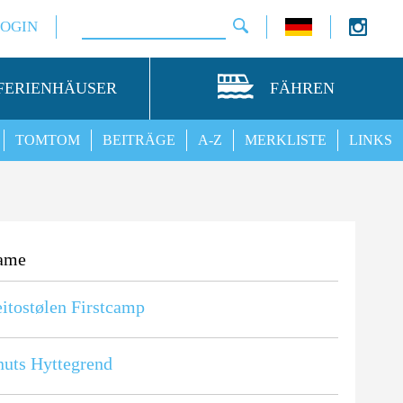
LOGIN
FERIENHÄUSER
FÄHREN
TOMTOM
BEITRÄGE
A-Z
MERKLISTE
LINKS
ame
itostølen Firstcamp
uts Hyttegrend