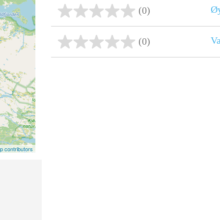
Øy
(0)
Va
(0)
 contributors