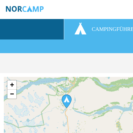
CAMPINGFÜHR
+
−