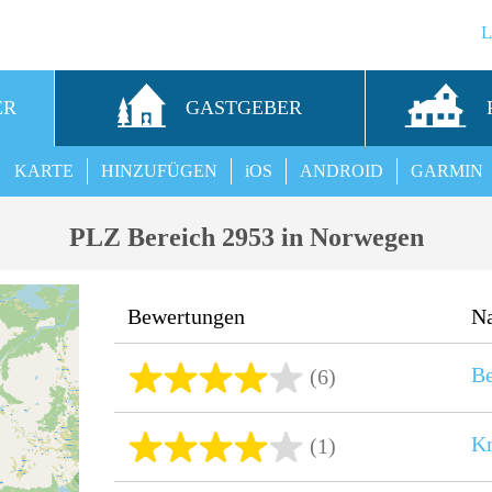
ER
GASTGEBER
KARTE
HINZUFÜGEN
iOS
ANDROID
GARMIN
PLZ Bereich 2953 in Norwegen
Bewertungen
N
Be
(6)
Kn
(1)