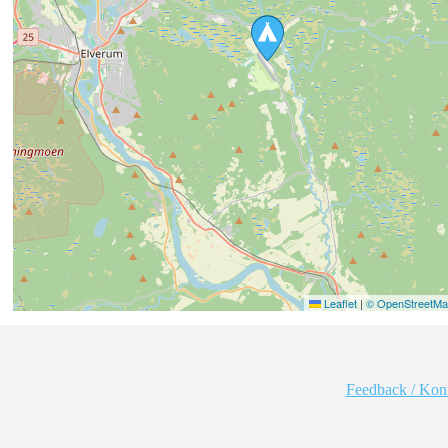
Leaflet
|
© OpenStreetMap
Feedback / Kon