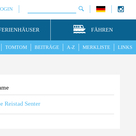
LOGIN
FERIENHÄUSER
FÄHREN
TOMTOM
BEITRÄGE
A-Z
MERKLISTE
LINKS
ame
e Reistad Senter