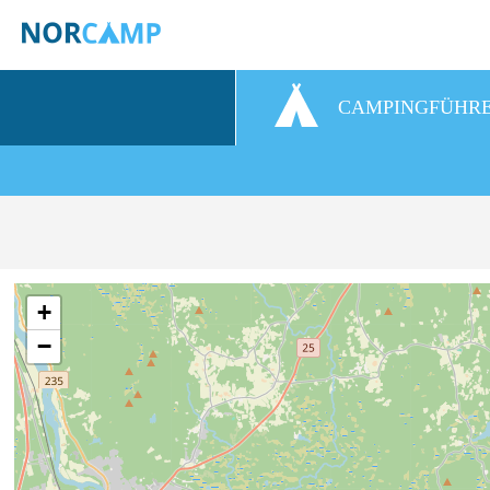
CAMPINGFÜHR
+
−