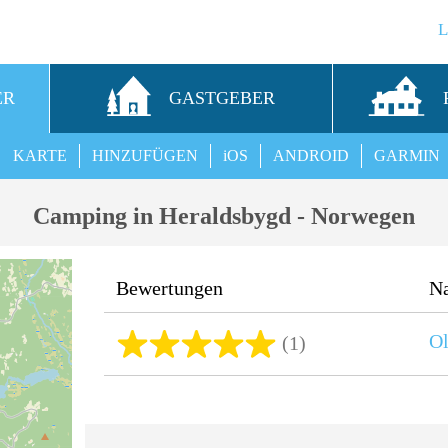
ER
GASTGEBER
KARTE
HINZUFÜGEN
iOS
ANDROID
GARMIN
Camping in Heraldsbygd - Norwegen
Bewertungen
N
Ol
(1)