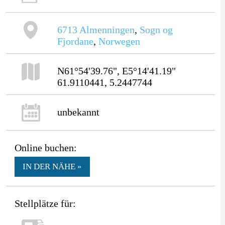
6713
Almenningen
,
Sogn og
Fjordane
,
Norwegen
N61°54'39.76", E5°14'41.19"
61.9110441, 5.2447744
unbekannt
Online buchen:
IN DER NÄHE »
Stellplätze für: