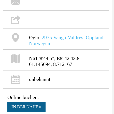
Øylo,
2975
Vang i Valdres
,
Oppland
,
Norwegen
N61°8'44.5", E8°42'43.8"
61.145694, 8.712167
unbekannt
Online buchen:
IN DER NÄHE »