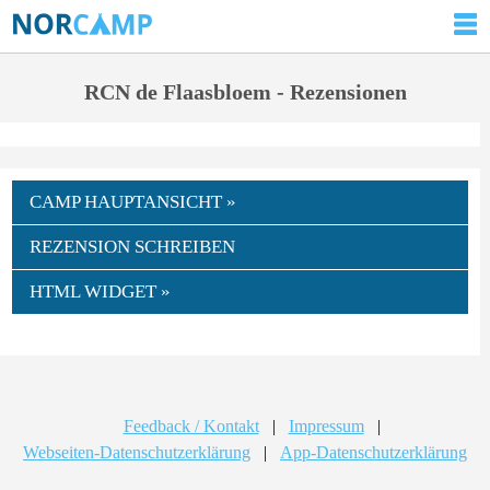
RCN de Flaasbloem - Rezensionen
CAMP HAUPTANSICHT »
REZENSION SCHREIBEN
HTML WIDGET »
Feedback / Kontakt
|
Impressum
|
Webseiten-Datenschutzerklärung
|
App-Datenschutzerklärung