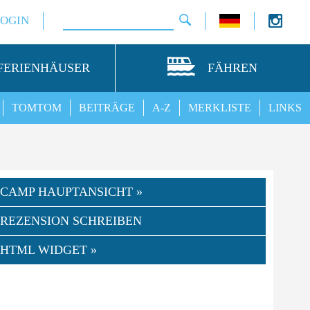
LOGIN
FERIENHÄUSER
FÄHREN
TOMTOM
BEITRÄGE
A-Z
MERKLISTE
LINKS
CAMP HAUPTANSICHT »
REZENSION SCHREIBEN
HTML WIDGET »