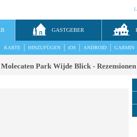
ER
GASTGEBER
KARTE
HINZUFÜGEN
iOS
ANDROID
GARMIN
Molecaten Park Wijde Blick - Rezensionen