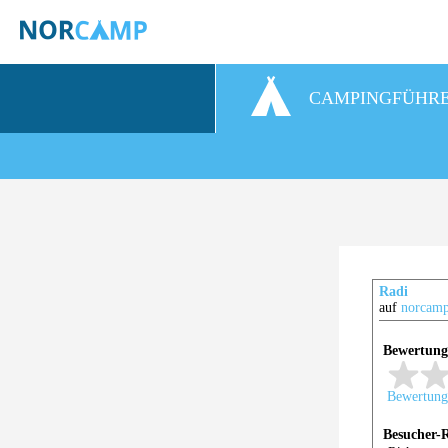
CAMPINGFÜHR
Radi
auf
norcamp