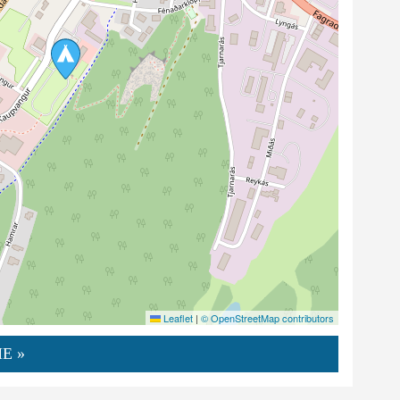
Leaflet
|
© OpenStreetMap contributors
E »