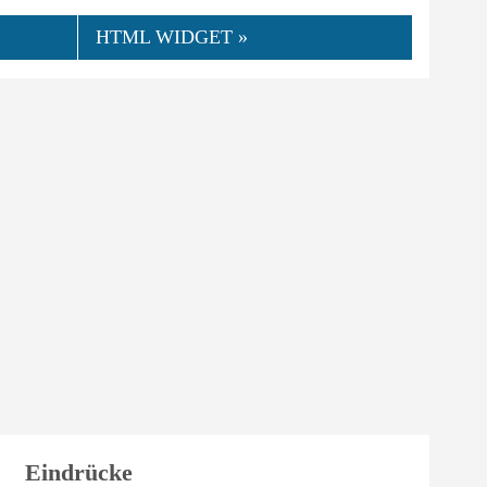
HTML WIDGET »
👍
04.2022
NorCampAdmin
0
Hilfreich
Eindrücke