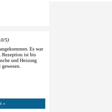
.0/5)
s angekommen. Es war
 Rezeption ist bis
Dusche und Heizung
l gewesen.
N »