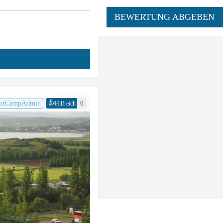
BEWERTUNG ABGEBEN
👍
orCampAdmin
0
Hilfreich