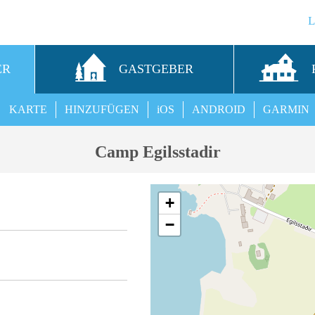
ER
GASTGEBER
KARTE
HINZUFÜGEN
iOS
ANDROID
GARMIN
Camp Egilsstadir
+
−