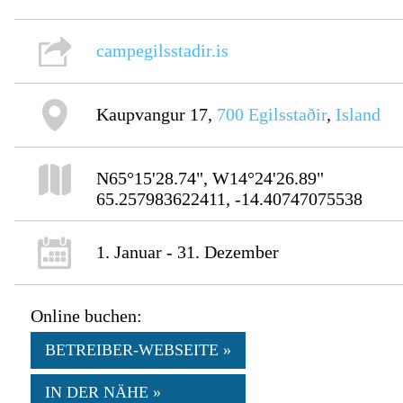
campegilsstadir.is
Kaupvangur 17,
700
Egilsstaðir
,
Island
N65°15'28.74", W14°24'26.89"
65.257983622411, -14.40747075538
1. Januar - 31. Dezember
Online buchen:
BETREIBER-WEBSEITE »
IN DER NÄHE »