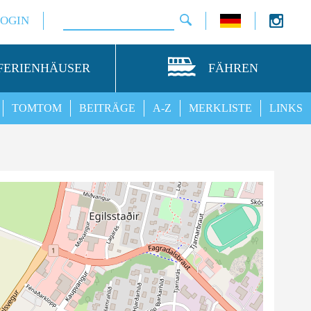
LOGIN
FERIENHÄUSER
FÄHREN
TOMTOM
BEITRÄGE
A-Z
MERKLISTE
LINKS