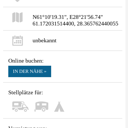
N61°10'19.31", E28°21'56.74"
61.172031514400, 28.365762440055
unbekannt
Online buchen:
IN DER NÄHE »
Stellplätze für: