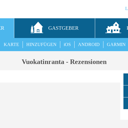
ER
GASTGEBER
KARTE
HINZUFÜGEN
iOS
ANDROID
GARMIN
Vuokatinranta - Rezensionen