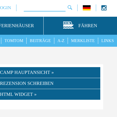
LOGIN
FERIENHÄUSER
FÄHREN
TOMTOM
BEITRÄGE
A-Z
MERKLISTE
LINKS
CAMP HAUPTANSICHT »
REZENSION SCHREIBEN
HTML WIDGET »