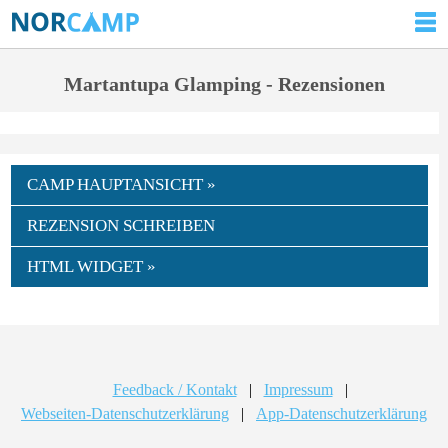
Martantupa Glamping - Rezensionen
CAMP HAUPTANSICHT »
REZENSION SCHREIBEN
HTML WIDGET »
Feedback / Kontakt
|
Impressum
|
Webseiten-Datenschutzerklärung
|
App-Datenschutzerklärung