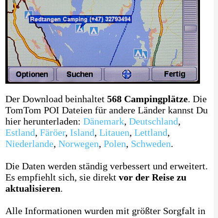
Der Download beinhaltet
568 Campingplätze
. Die
TomTom POI Dateien für andere Länder kannst Du
hier herunterladen:
Dänemark
,
Deutschland
,
Estland
,
Färöer
,
Island
,
Litauen
,
Lettland
,
Niederlande
,
Norwegen
,
Polen
,
Schweden
.
Die Daten werden ständig verbessert und erweitert.
Es empfiehlt sich, sie direkt
vor der Reise zu
aktualisieren
.
Alle Informationen wurden mit größter Sorgfalt in