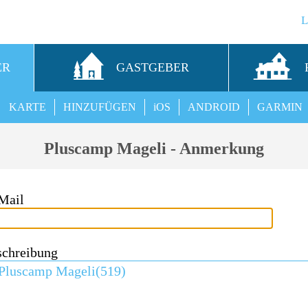
ER
GASTGEBER
KARTE
HINZUFÜGEN
iOS
ANDROID
GARMIN
Pluscamp Mageli - Anmerkung
Mail
schreibung