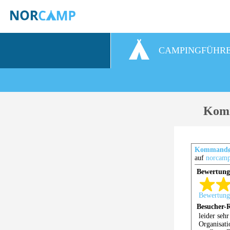
CAMPINGFÜHR
Komm
Kommandør
auf
norcamp