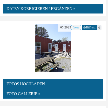
DATEN KORRIGIEREN / ERGÄNZEN »
👍
05.2023
Gesa
0
Hilfreich
FOTOS HOCHLADEN
FOTO GALLERIE »