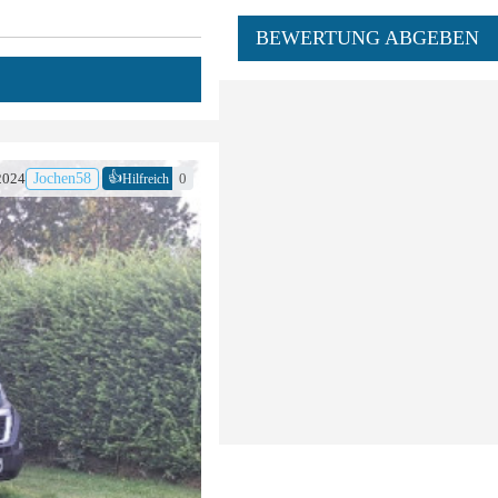
BEWERTUNG ABGEBEN
👍
2024
Jochen58
0
Hilfreich