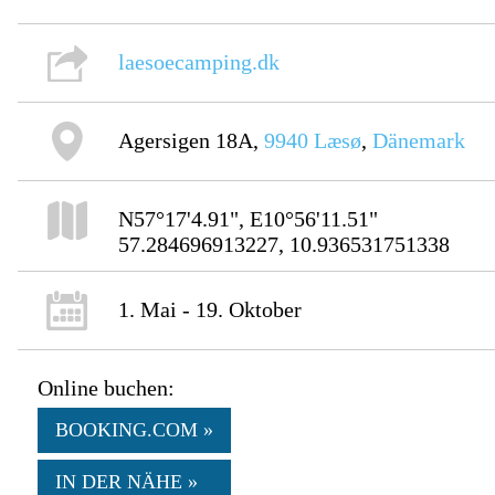
laesoecamping.dk
Agersigen 18A,
9940
Læsø
,
Dänemark
N57°17'4.91", E10°56'11.51"
57.284696913227, 10.936531751338
1. Mai - 19. Oktober
Online buchen:
BOOKING.COM »
IN DER NÄHE »