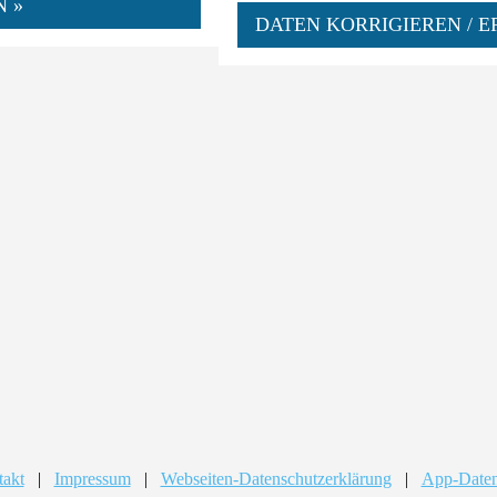
N »
DATEN KORRIGIEREN / E
takt
|
Impressum
|
Webseiten-Datenschutzerklärung
|
App-Daten