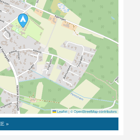
Leaflet
|
© OpenStreetMap contributors
E »