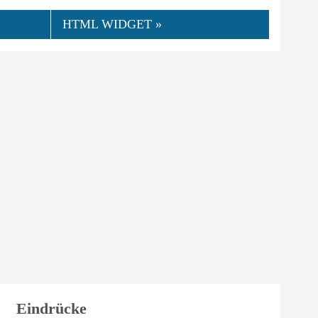
HTML WIDGET »
👍
08.2024
Jochen58
0
Hilfreich
Eindrücke