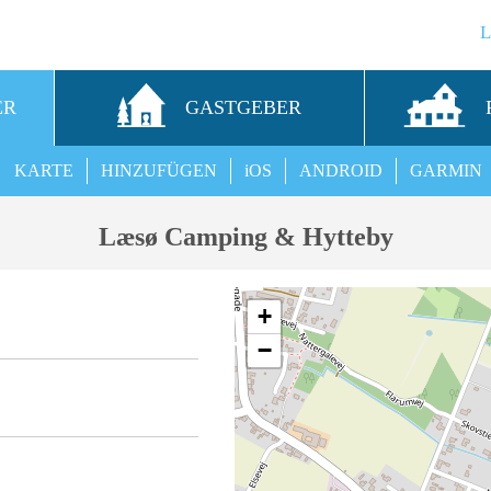
ER
GASTGEBER
KARTE
HINZUFÜGEN
iOS
ANDROID
GARMIN
Læsø Camping & Hytteby
+
−