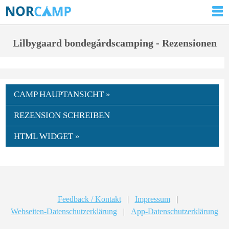
Lilbygaard bondegårdscamping - Rezensionen
CAMP HAUPTANSICHT »
REZENSION SCHREIBEN
HTML WIDGET »
Feedback / Kontakt
|
Impressum
|
Webseiten-Datenschutzerklärung
|
App-Datenschutzerklärung