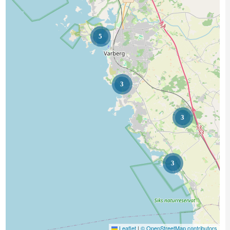
5
3
3
3
Leaflet
|
© OpenStreetMap contributors