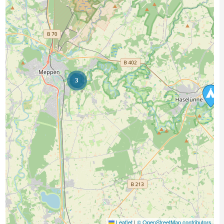
3
Leaflet
|
© OpenStreetMap contributors