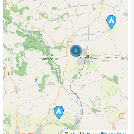
2
Leaflet
|
© OpenStreetMap contributors