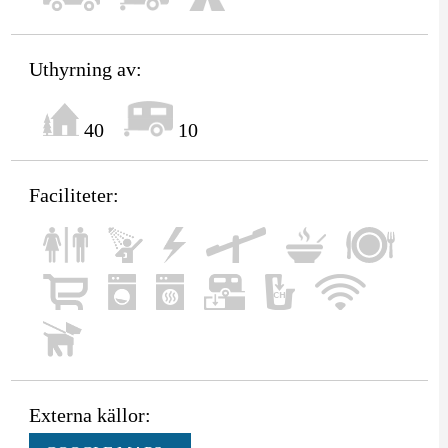
Uthyrning av:
40
10
Faciliteter:
Externa källor: