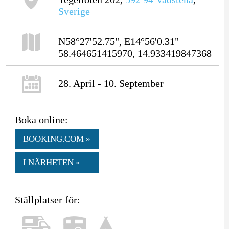
Sverige
N58°27'52.75", E14°56'0.31"
58.464651415970, 14.933419847368
28. April - 10. September
Boka online:
BOOKING.COM »
I NÄRHETEN »
Ställplatser för: