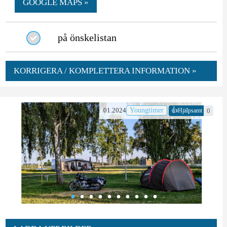
GOOGLE MAPS »
på önskelistan
KORRIGERA / KOMPLETTERA INFORMATION »
👍
01.2024
Youngtimer
0
Hjälpsamt