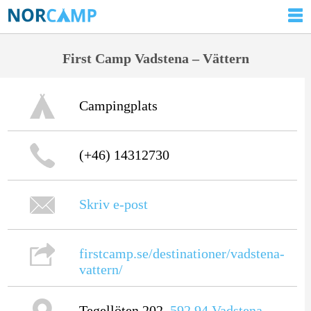
First Camp Vadstena – Vättern
Campingplats
(+46) 14312730
Skriv e-post
firstcamp.se/destinationer/vadstena-
vattern/
Tegellöten 202,
592 94
Vadstena
,