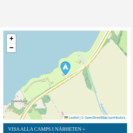
+
−
Leaflet
|
© OpenStreetMap contributors
VISA ALLA CAMPS I NÄRHETEN »