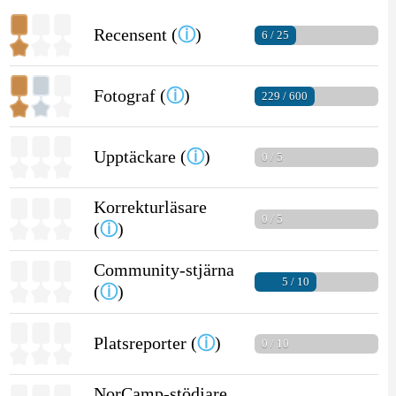
Recensent (
ⓘ
)
6 / 25
Fotograf (
ⓘ
)
229 / 600
Upptäckare (
ⓘ
)
0 / 5
Korrekturläsare
0 / 5
(
ⓘ
)
Community-stjärna
5 / 10
(
ⓘ
)
Platsreporter (
ⓘ
)
0 / 10
NorCamp-stödjare