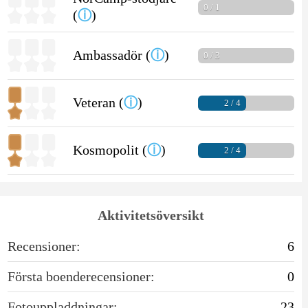
0 / 1
(
ⓘ
)
Ambassadör (
ⓘ
)
0 / 3
Veteran (
ⓘ
)
2 / 4
Kosmopolit (
ⓘ
)
2 / 4
Aktivitetsöversikt
Recensioner:
6
Första boenderecensioner:
0
Fotouppladdningar:
23