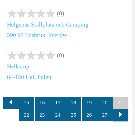
(0)
Helgenäs Ställplats och Camping
590 98
Edsbruk
,
Sverige
(0)
Helkamp
84-150
Hel
,
Polen
15
16
17
18
19
20
21
22
23
24
25
26
27