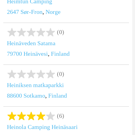
Heimtun Camping
2647
Sør-Fron
,
Norge
(0)
Heinäveden Satama
79700
Heinävesi
,
Finland
(0)
Heiniksen matkaparkki
88600
Sotkamo
,
Finland
(6)
Heinola Camping Heinäsaari