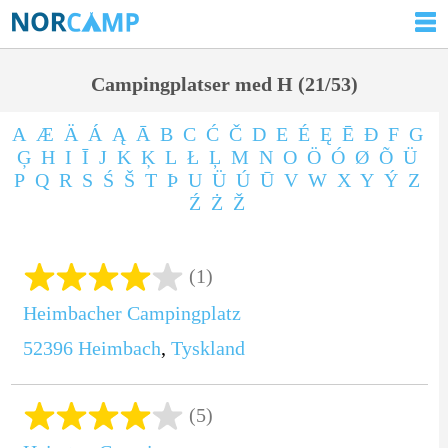
Campingplatser med H (21/53)
A
Æ
Ä
Á
Ą
Ā
B
C
Ć
Č
D
E
É
Ę
Ē
Ð
F
G
Ģ
H
I
Ī
J
K
Ķ
L
Ł
Ļ
M
N
O
Ö
Ó
Ø
Õ
Ü
P
Q
R
S
Ś
Š
T
Þ
U
Ü
Ú
Ū
V
W
X
Y
Ý
Z
Ź
Ż
Ž
(1)
Heimbacher Campingplatz
52396
Heimbach
,
Tyskland
(5)