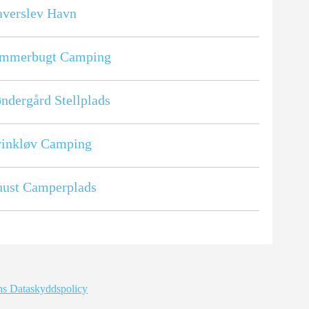
verslev Havn
ammerbugt Camping
ndergård Stellplads
vinkløv Camping
uust Camperplads
s Dataskyddspolicy