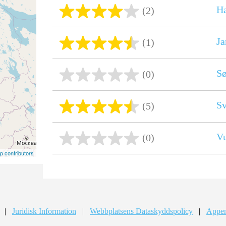
Ha
(2)
J
(1)
Sø
(0)
S
(5)
V
(0)
 contributors
|
Juridisk Information
|
Webbplatsens Dataskyddspolicy
|
Appen