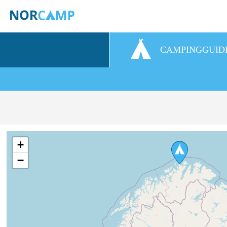
CAMPINGGUID
+
−