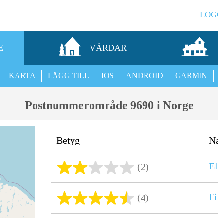
LOG
E
VÄRDAR
KARTA
LÄGG TILL
IOS
ANDROID
GARMIN
Postnummerområde 9690 i Norge
Betyg
N
El
(2)
Fi
(4)