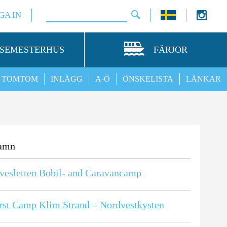
GA IN
SEMESTERHUS
FÄRJOR
TOMTOM
INLÄGG
A-Ö
ÖNSKELISTA
LÄNKAR
amn
vesletten Bobil- and Caravancamp
rst Camp Klim Strand – Nordvestkysten