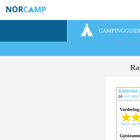
CAMPINGGUID
Ra
Radlerhof A
på
norcamp