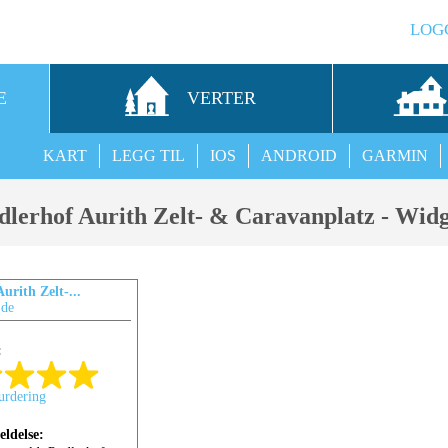
LOG
E
VERTER
KART
LEGG TIL
IOS
ANDROID
GARMIN
dlerhof Aurith Zelt- & Caravanplatz - Widg
urith Zelt-...
.de