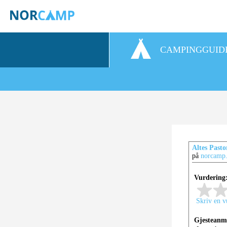
CAMPINGGUID
Altes Pasto
på
norcamp