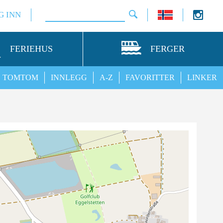
G INN
FERIEHUS
FERGER
TOMTOM
INNLEGG
A-Z
FAVORITTER
LINKER