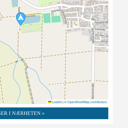
Leaflet
|
© OpenStreetMap contributors
ER I NÆRHETEN »