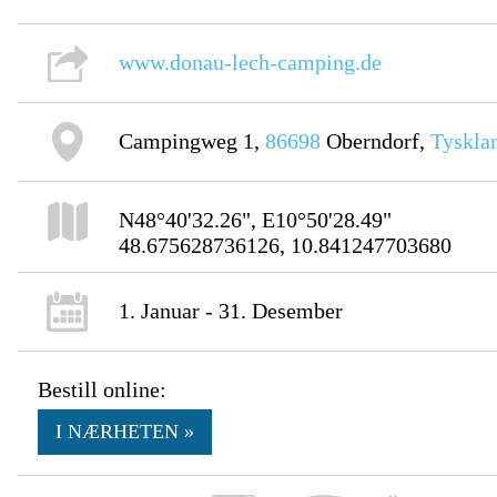
www.donau-lech-camping.de
Campingweg 1,
86698
Oberndorf,
Tyskla
N48°40'32.26", E10°50'28.49"
48.675628736126, 10.841247703680
1. Januar - 31. Desember
Bestill online:
I NÆRHETEN »