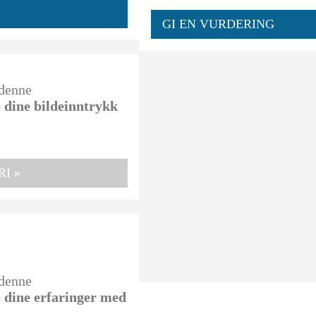
GI EN VURDERING
 denne
e dine bildeinntrykk
I »
 denne
e dine erfaringer med