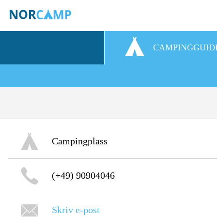
CAMPINGGUID
Campingplass
(+49) 90904046
Skriv e-post