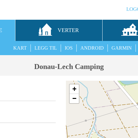
LOG
E
VERTER
KART
LEGG TIL
IOS
ANDROID
GARMIN
Donau-Lech Camping
+
−