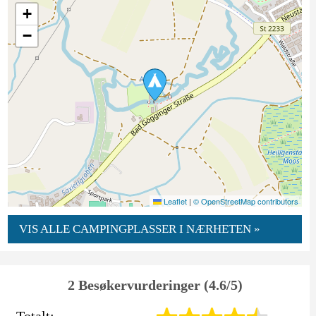
+
−
Leaflet
|
© OpenStreetMap contributors
VIS ALLE CAMPINGPLASSER I NÆRHETEN »
2 Besøkervurderinger (4.6/5)
Totalt: