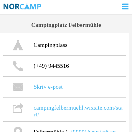
Campingplatz Felbermühle
Campingplass
(+49) 9445516
Skriv e-post
campingfelbermuehl.wixsite.com/sta
rt/
Felbermühle 1,
93333
Neustadt an