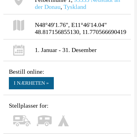
der Donau
,
Tyskland
N48°49'1.76", E11°46'14.04"
48.817156855130, 11.770566690419
1. Januar - 31. Desember
Bestill online:
I NÆRHETEN »
Stellplasser for: