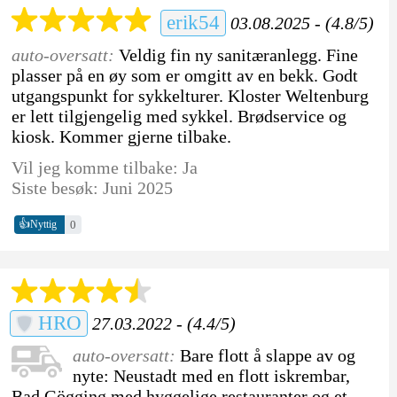
erik54
03.08.2025 - (4.8/5)
auto-oversatt:
Veldig fin ny sanitæranlegg. Fine
plasser på en øy som er omgitt av en bekk. Godt
utgangspunkt for sykkelturer. Kloster Weltenburg
er lett tilgjengelig med sykkel. Brødservice og
kiosk. Kommer gjerne tilbake.
Vil jeg komme tilbake: Ja
Siste besøk: Juni 2025
👍
0
Nyttig
HRO
27.03.2022 - (4.4/5)
auto-oversatt:
Bare flott å slappe av og
nyte: Neustadt med en flott iskrembar,
Bad Gögging med hyggelige restauranter og et