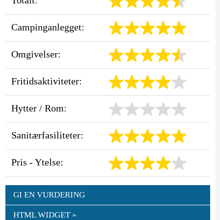
Campinganlegget:
Omgivelser:
Fritidsaktiviteter:
Hytter / Rom:
Sanitærfasiliteter:
Pris - Ytelse:
GI EN VURDERING
HTML WIDGET »