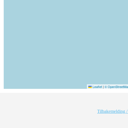
Leaflet
|
© OpenStreetMap
Tilbakemelding /