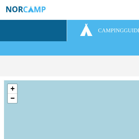
CAMPINGGUID
+
−