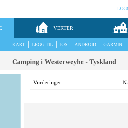
LOG
E
VERTER
KART
LEGG TIL
IOS
ANDROID
GARMIN
Camping i Westerweyhe - Tyskland
Vurderinger
N