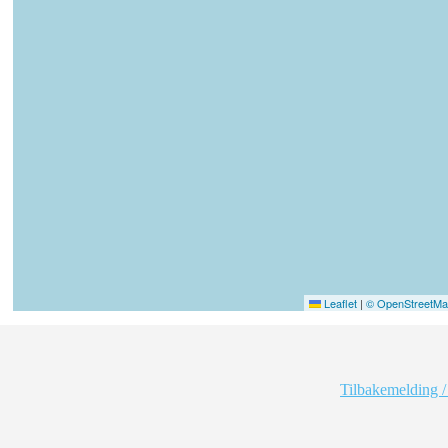
Leaflet
|
© OpenStreetMap
Tilbakemelding /