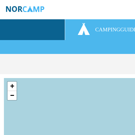
CAMPINGGUID
+
−