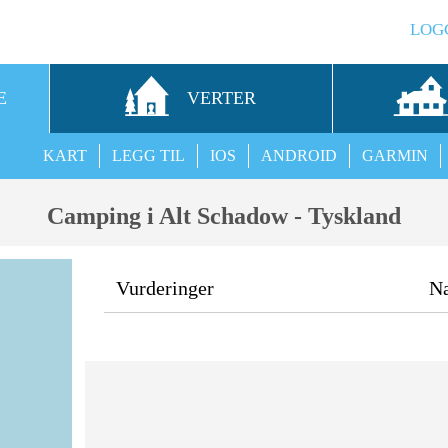
LOG
E
VERTER
KART
LEGG TIL
IOS
ANDROID
GARMIN
Camping i Alt Schadow - Tyskland
Vurderinger
N