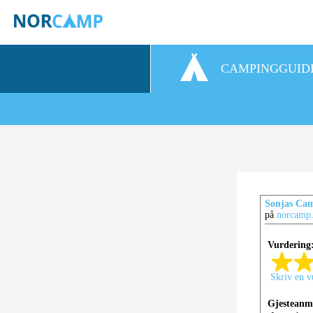
CAMPINGGUID
Sonjas Cam
på
norcamp