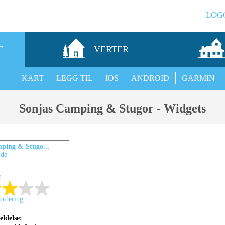
LOG
E
VERTER
KART
LEGG TIL
IOS
ANDROID
GARMIN
Sonjas Camping & Stugor - Widgets
ping & Stugo...
.de