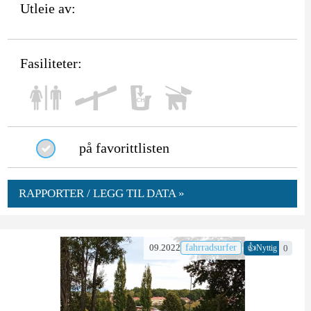
Utleie av:
Fasiliteter:
på favorittlisten
RAPPORTER / LEGG TIL DATA »
👍
09.2022
fahrradsurfer
0
Nyttig