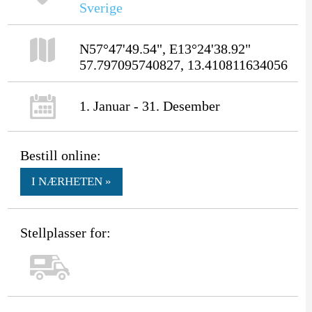
Sverige
N57°47'49.54", E13°24'38.92"
57.797095740827, 13.410811634056
1. Januar - 31. Desember
Bestill online:
I NÆRHETEN »
Stellplasser for: