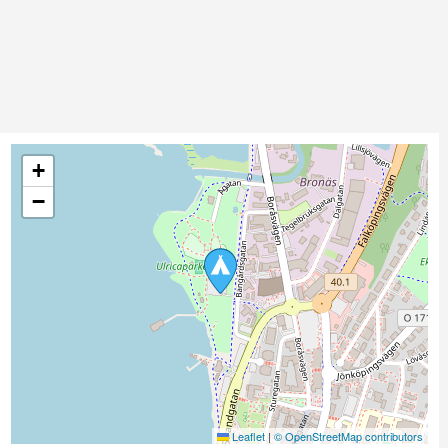
+
−
Leaflet
|
© OpenStreetMap contributors