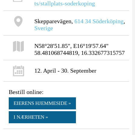
ts/stallplats-soderkoping
Skepparevägen,
614 34
Söderköping
,
Sverige
N58°28'51.85", E16°19'57.64"
58.481068744819, 16.332677315757
12. April - 30. September
Bestill online:
EIERENS HJEMMESIDE »
I NÆRHETEN »