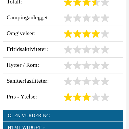
Totalt:
Campinganlegget:
Omgivelser:
Fritidsaktiviteter:
Hytter / Rom:
Sanitærfasiliteter:
Pris - Ytelse:
GI EN VURDERING
HTML WIDGET »