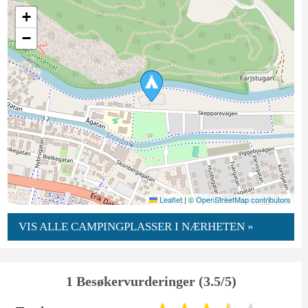
+
−
Leaflet
|
© OpenStreetMap contributors
VIS ALLE CAMPINGPLASSER I NÆRHETEN »
1 Besøkervurderinger (3.5/5)