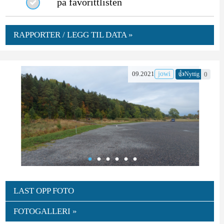
på favorittlisten
RAPPORTER / LEGG TIL DATA »
👍
09.2021
jowi
0
Nyttig
LAST OPP FOTO
FOTOGALLERI »