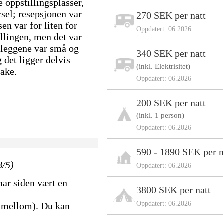
 oppstillingsplasser,
rsel; resepsjonen var
270 SEK per natt
en var for liten for
Oppdatert: 06.2026
illingen, men det var
anleggene var små og
340 SEK per natt
g det ligger delvis
(inkl. Elektrisitet)
bake.
Oppdatert: 06.2026
200 SEK per natt
(inkl. 1 person)
Oppdatert: 06.2026
590 - 1890 SEK per n
8/5)
Oppdatert: 06.2026
 har siden vært en
3800 SEK per natt
Oppdatert: 06.2026
 imellom). Du kan