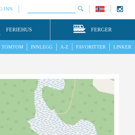
G INN
FERIEHUS
FERGER
TOMTOM
INNLEGG
A-Z
FAVORITTER
LINKER