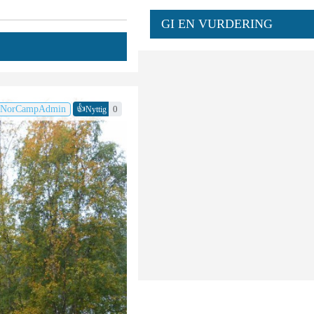
GI EN VURDERING
👍
NorCampAdmin
0
Nyttig