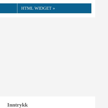
HTML WIDGET »
👍
08.2018
mpfaller676
0
Nyttig
Inntrykk