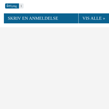
👍
1
Nyttig
SKRIV EN ANMELDELSE
VIS ALLE »