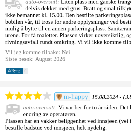
auto-oversatt:
Liten plass med ganske trange
delvis dekket med grus. Bratt og smal tilkjø
ikke bemannet kl. 15.00. Den bestilte parkeringsplass
bobilen vår, til tross for andre opplysninger ved best
mulig å bytte til en annen parkeringsplass. Sanitær
urene. For få toaletter. Plassen virker uoversiktlig, o
rivningsavfall rundt omkring. Vi vil ikke komme til
Vil jeg komme tilbake: Nei
Siste besøk: August 2026
👍
0
Nyttig
m-happy
15.08.2024 - (3.
auto-oversatt:
Vi var her for to år siden. Det
endring av operatøren.
Plassen har en vakker beliggenhet ved innsjøen (vei
bestille badstue ved innsjøen, helt nydelig.