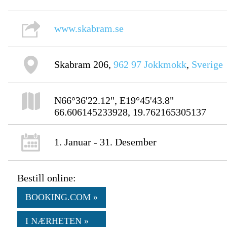
www.skabram.se
Skabram 206,
962 97
Jokkmokk
,
Sverige
N66°36'22.12", E19°45'43.8"
66.606145233928, 19.762165305137
1. Januar - 31. Desember
Bestill online:
BOOKING.COM »
I NÆRHETEN »