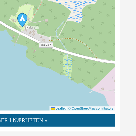
Leaflet
|
© OpenStreetMap contributors
ER I NÆRHETEN »