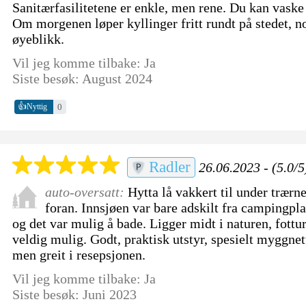
Sanitærfasilitetene er enkle, men rene. Du kan vaske 
Om morgenen løper kyllinger fritt rundt på stedet,
øyeblikk.
Vil jeg komme tilbake: Ja
Siste besøk: August 2024
👍
0
Nyttig
Radler
26.06.2023 - (5.0/5
auto-oversatt:
Hytta lå vakkert til under trærn
foran. Innsjøen var bare adskilt fra campingplas
og det var mulig å bade. Ligger midt i naturen, fott
veldig mulig. Godt, praktisk utstyr, spesielt myggnett
men greit i resepsjonen.
Vil jeg komme tilbake: Ja
Siste besøk: Juni 2023