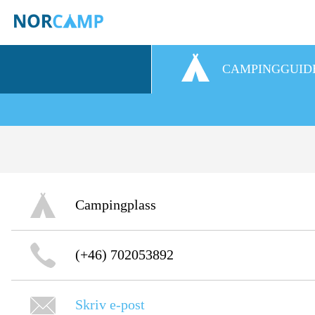
CAMPINGGUID
Campingplass
(+46) 702053892
Skriv e-post