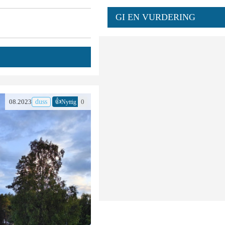
GI EN VURDERING
👍
08.2023
duss
0
Nyttig