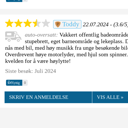
Toddy
22.07.2024 - (3.6/5
auto-oversatt:
Vakkert offentlig badeområd
stupebrett, eget barneområde og lekeplass. 
nås med bil, med høy musikk fra unge besøkende biler
Overdrevent høye motorlyder, med hjul som spinner
kvelden for å være høylytte!
Siste besøk: Juli 2024
👍
0
Nyttig
SKRIV EN ANMELDELSE
VIS ALLE »