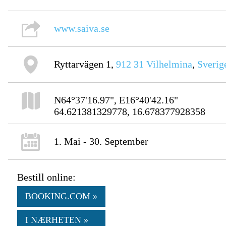
www.saiva.se
Ryttarvägen 1,
912 31
Vilhelmina
,
Sverig
N64°37'16.97", E16°40'42.16"
64.621381329778, 16.678377928358
1. Mai - 30. September
Bestill online:
BOOKING.COM »
I NÆRHETEN »