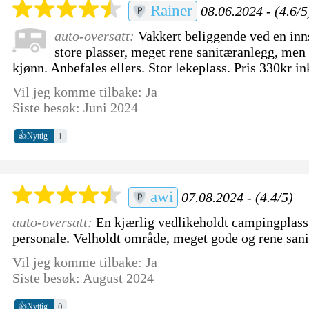
Rainer
08.06.2024 - (4.6/5
auto-oversatt:
Vakkert beliggende ved en inn
store plasser, meget rene sanitæranlegg, men 
kjønn. Anbefales ellers. Stor lekeplass. Pris 330kr in
Vil jeg komme tilbake: Ja
Siste besøk: Juni 2024
👍
1
Nyttig
awi
07.08.2024 - (4.4/5)
auto-oversatt:
En kjærlig vedlikeholdt campingplas
personale. Velholdt område, meget gode og rene san
Vil jeg komme tilbake: Ja
Siste besøk: August 2024
👍
0
Nyttig