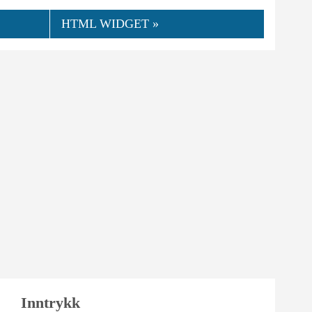
HTML WIDGET »
👍
08.2023
duss
0
Nyttig
Inntrykk