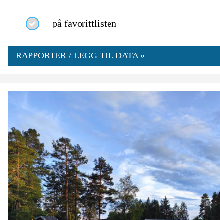
på favorittlisten
RAPPORTER / LEGG TIL DATA »
0