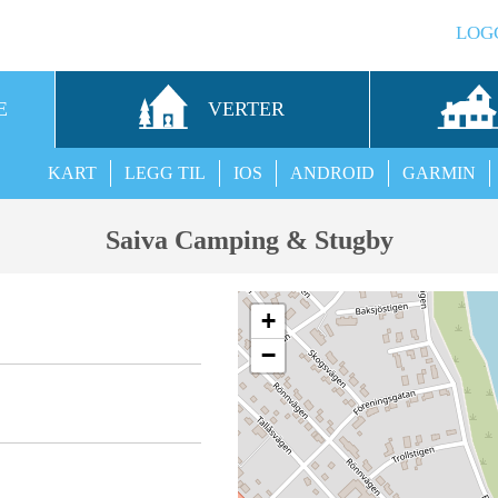
LOG
E
VERTER
KART
LEGG TIL
IOS
ANDROID
GARMIN
Saiva Camping & Stugby
+
−