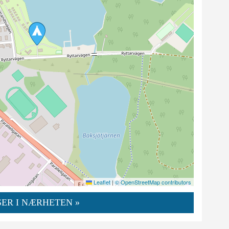
Leaflet
|
© OpenStreetMap contributors
ER I NÆRHETEN »