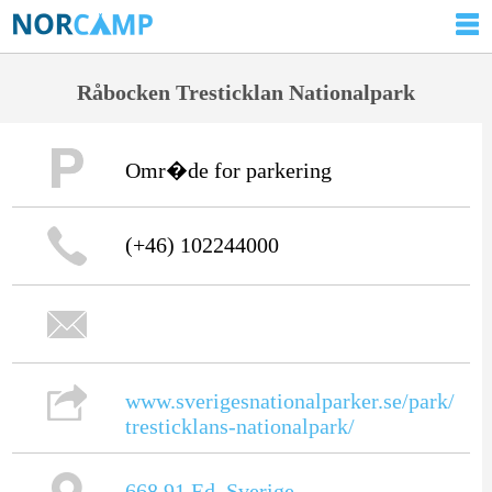
Råbocken Tresticklan Nationalpark
Omr�de for parkering
(+46) 102244000
www.sverigesnationalparker.se/park/
tresticklans-nationalpark/
668 91
Ed
,
Sverige