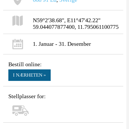
N59°2'38.68", E11°47'42.22"
59.044077877400, 11.795061100775
1. Januar - 31. Desember
Bestill online:
I NÆRHETEN »
Stellplasser for: