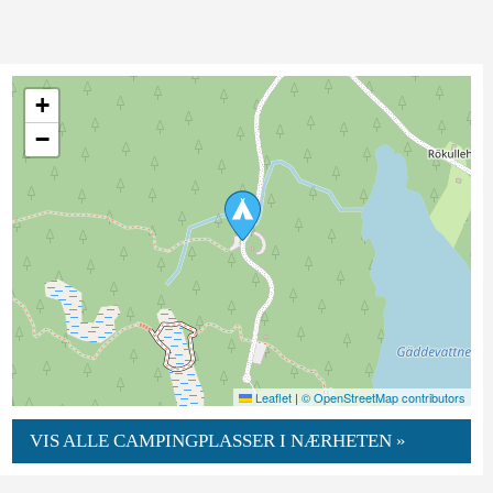
+
−
Leaflet
|
© OpenStreetMap contributors
VIS ALLE CAMPINGPLASSER I NÆRHETEN »