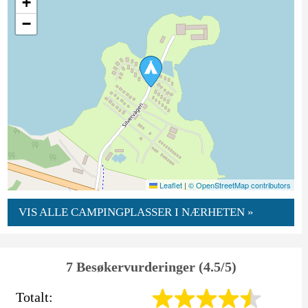
+
−
Leaflet
|
© OpenStreetMap contributors
VIS ALLE CAMPINGPLASSER I NÆRHETEN »
7 Besøkervurderinger (4.5/5)
Totalt: