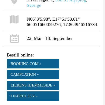
Sverige
N66°3'5.98", E17°51'53.81"
66.051660059276, 17.864946516734
22. Mai - 13. September
Bestill online:
BOOKING.COM »
CAMPCATION »
EIERENS HJEMMESIDE »
I NÆRHETEN »