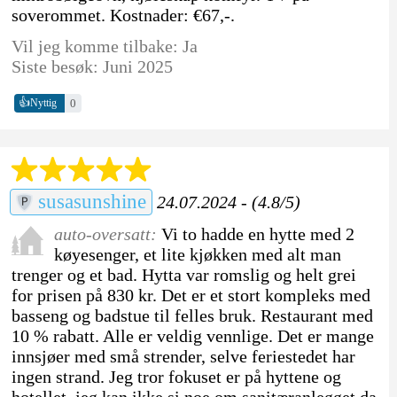
soverommet. Kostnader: €67,-.
Vil jeg komme tilbake: Ja
Siste besøk: Juni 2025
👍
0
Nyttig
susasunshine
24.07.2024 - (4.8/5)
auto-oversatt:
Vi to hadde en hytte med 2
køyesenger, et lite kjøkken med alt man
trenger og et bad. Hytta var romslig og helt grei
for prisen på 830 kr. Det er et stort kompleks med
basseng og badstue til felles bruk. Restaurant med
10 % rabatt. Alle er veldig vennlige. Det er mange
innsjøer med små strender, selve feriestedet har
ingen strand. Jeg tror fokuset er på hyttene og
hotellet, jeg kan ikke si noe om sanitæranlegget da