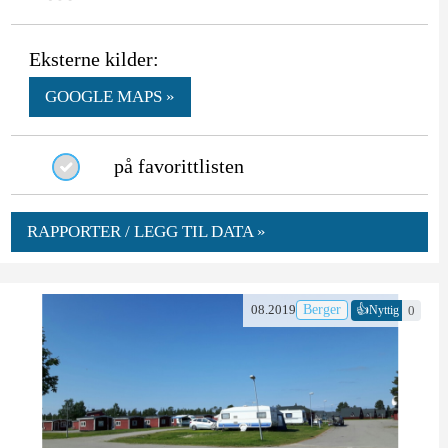
Eksterne kilder:
GOOGLE MAPS »
på favorittlisten
RAPPORTER / LEGG TIL DATA »
👍
08.2019
Berger
0
Nyttig