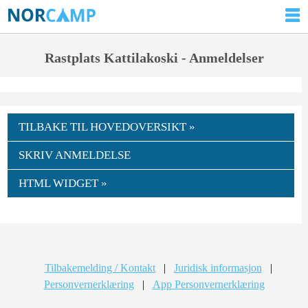
Rastplats Kattilakoski - Anmeldelser
TILBAKE TIL HOVEDOVERSIKT »
SKRIV ANMELDELSE
HTML WIDGET »
Tilbakemelding / Kontakt
|
Juridisk informasjon
|
Personvernerklæring
|
App Personvernerklæring