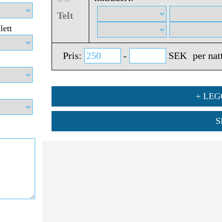
Telt
lett
Pris:
-
SEK
per nat
+ LEG
S