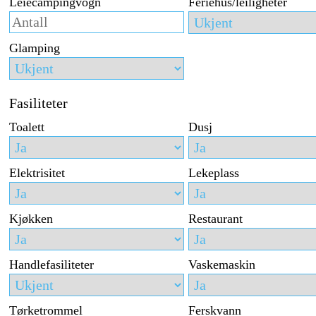
Leiecampingvogn
Feriehus/leiligheter
Glamping
Fasiliteter
Toalett
Dusj
Elektrisitet
Lekeplass
Kjøkken
Restaurant
Handlefasiliteter
Vaskemaskin
Tørketrommel
Ferskvann