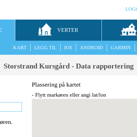
LOG
E
VERTER
KART
LEGG TIL
IOS
ANDROID
GARMIN
Storstrand Kursgård - Data rapportering
Plassering på kartet
- Flytt markøren eller angi lat/lon
tøren.