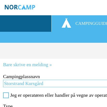
CAMPINGGUID
Bare skrive en melding »
Campingplassnavn
Jeg er operatøren eller handler på vegne av opera
Type