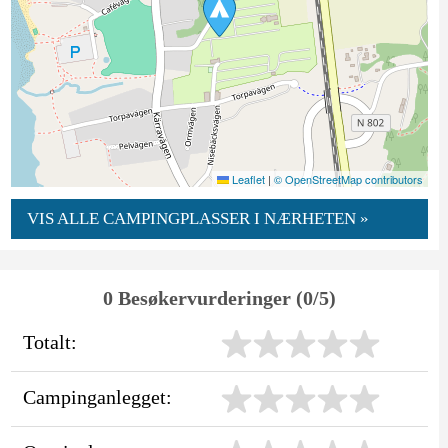
Leaflet
|
© OpenStreetMap contributors
VIS ALLE CAMPINGPLASSER I NÆRHETEN »
0 Besøkervurderinger (0/5)
Totalt:
Campinganlegget: