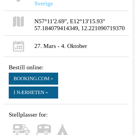
Sverige
N57°11'2.69", E12°13'15.93"
57.184079414349, 12.221090719370
27. Mars - 4. Oktober
Bestill online:
BOOKING.COM »
I NÆRHETEN »
Stellplasser for: