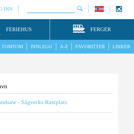
G INN
FERIEHUS
FERGER
TOMTOM
INNLEGG
A-Z
FAVORITTER
LINKER
avn
ndsaw - Sågverks Rastplats