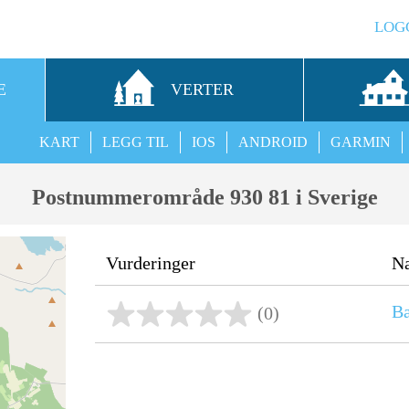
LOG
E
VERTER
KART
LEGG TIL
IOS
ANDROID
GARMIN
Postnummerområde 930 81 i Sverige
Vurderinger
N
Ba
(0)