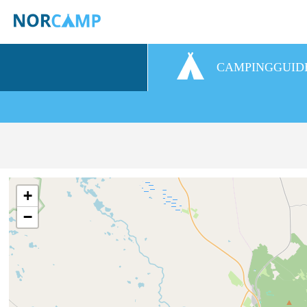
CAMPINGGUID
+
−