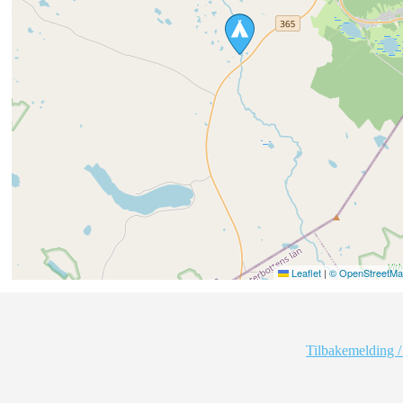
Leaflet
|
© OpenStreetMap
Tilbakemelding /