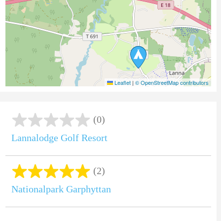
Leaflet
|
© OpenStreetMap contributors
(0)
Lannalodge Golf Resort
(2)
Nationalpark Garphyttan