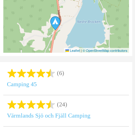
Leaflet
|
© OpenStreetMap contributors
(6)
Camping 45
(24)
Värmlands Sjö och Fjäll Camping