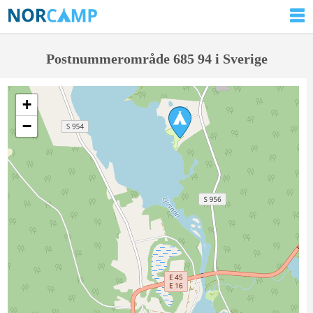
Postnummerområde 685 94 i Sverige
+
−