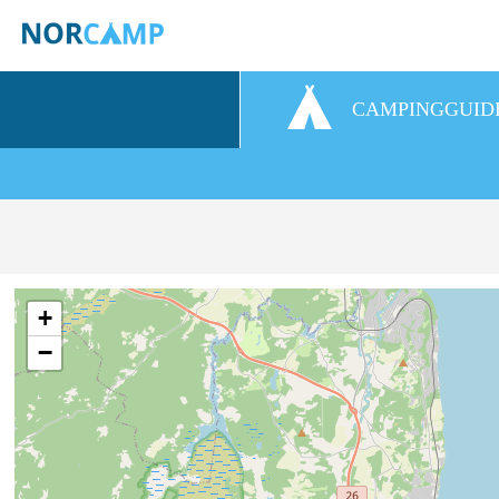
CAMPINGGUID
+
−