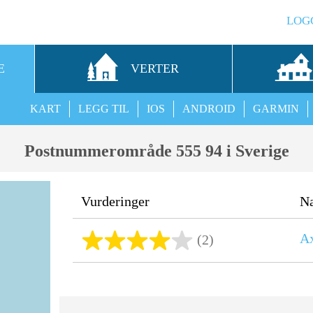
LOG
E
VERTER
KART
LEGG TIL
IOS
ANDROID
GARMIN
Postnummerområde 555 94 i Sverige
Vurderinger
N
A
(2)