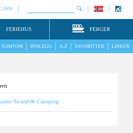
G INN
FERIEHUS
FERGER
TOMTOM
INNLEGG
A-Z
FAVORITTER
LINKER
avn
xamo Strand & Camping