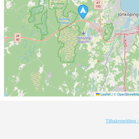
Leaflet
|
© OpenStreetMap
Tilbakemelding /