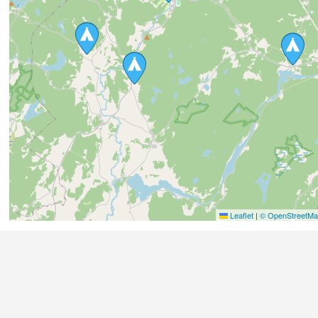
Leaflet
|
© OpenStreetMap