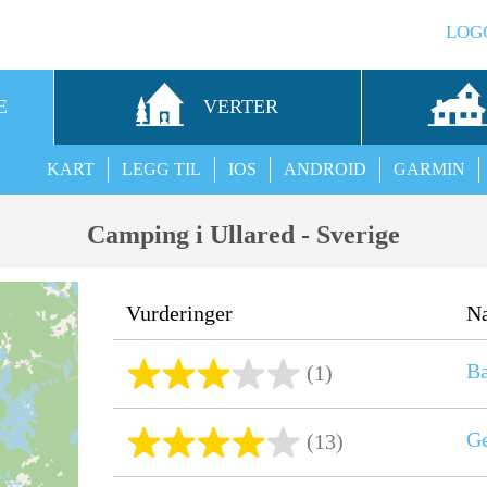
LOG
E
VERTER
KART
LEGG TIL
IOS
ANDROID
GARMIN
Camping i Ullared - Sverige
Vurderinger
N
Ba
(1)
Ge
(13)