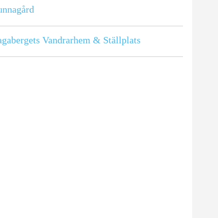
unnagård
gabergets Vandrarhem & Ställplats