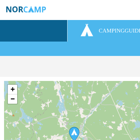
CAMPINGGUID
+
−