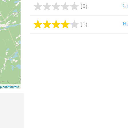
G
(0)
Ha
(1)
 contributors