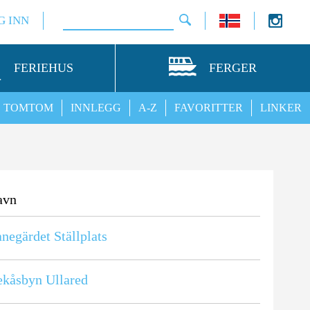
G INN
FERIEHUS
FERGER
TOMTOM
INNLEGG
A-Z
FAVORITTER
LINKER
avn
negärdet Ställplats
kåsbyn Ullared