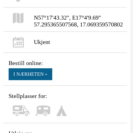
N57°17'43.32", E17°4'9.69"
57.295365507568, 17.069359570802
Ukjent
Bestill online:
I NÆRHETEN »
Stellplasser for: