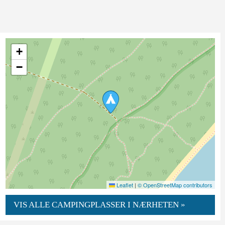
+
−
Leaflet
|
© OpenStreetMap contributors
VIS ALLE CAMPINGPLASSER I NÆRHETEN »