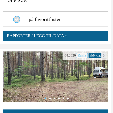
Utleie av:
på favorittlisten
RAPPORTER / LEGG TIL DATA »
👍
08.2020
Rasha
0
Nyttig