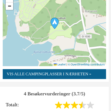
−
Leaflet
|
© OpenStreetMap contributors
VIS ALLE CAMPINGPLASSER I NÆRHETEN »
4 Besøkervurderinger (3.7/5)
Totalt: