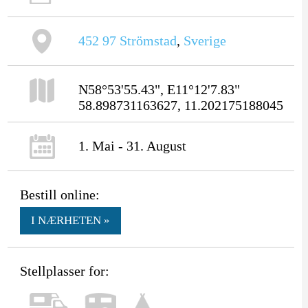
452 97
Strömstad
,
Sverige
N58°53'55.43", E11°12'7.83"
58.898731163627, 11.202175188045
1. Mai - 31. August
Bestill online:
I NÆRHETEN »
Stellplasser for: