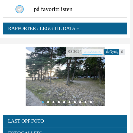
på favorittlisten
RAPPORTER / LEGG TIL DATA »
👍
08.2024
annebanne
0
Nyttig
LAST OPP FOTO